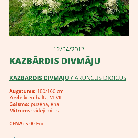
12/04/2017
KAZBĀRDIS DIVMĀJU
KAZBĀRDIS DIVMĀJU /
ARUNCUS DIOICUS
Augstums:
180/160 cm
Ziedi:
krēmbalta, VI-VII
Gaisma:
pusēna, ēna
Mitrums:
vidēji mitrs
CENA:
6.00 Eur