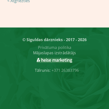
< Atgriezties
© Siguldas dārznieks - 2017 - 2026
Privātuma politika
Mājaslapas izstrādātājs
Tālrunis:
+371 26383796