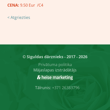
CENA:
9.50 Eur /C4
< Atgriezties
© Siguldas dārznieks - 2017 - 2026
Privātuma politika
Mājaslapas izstrādātājs
Tālrunis:
+371 26383796