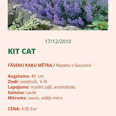
17/12/2010
KIT CAT
FĀSENU KAĶU MĒTRA /
Nepeta x faassenii
Augstums:
40 cm
Ziedi:
violetizili, V-IX
Lapojums:
matēti zaļš, aromātisks
Gaisma:
saule
Mitrums:
sauss, vidēji mitrs
CENA:
4.00 Eur