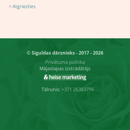
< Atgriezties
© Siguldas dārznieks - 2017 - 2026
Privātuma politika
Mājaslapas izstrādātājs
Tālrunis:
+371 26383796