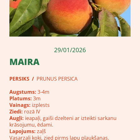
29/01/2026
MAIRA
PERSIKS /
PRUNUS PERSICA
Augstums:
3-4m
Platums:
3m
Vainags:
izplests
Ziedi:
rozā IV
Augļi:
ieapaļi, gaiši dzelteni ar izteikti sarkanu
krāsojumu, ēdami.
Lapojums:
zaļš
Vasarzaļi koki, zied pirms lapu plaukšanas.