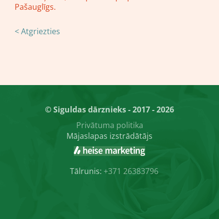
Pašauglīgs.
< Atgriezties
© Siguldas dārznieks - 2017 - 2026
Privātuma politika
Mājaslapas izstrādātājs
Tālrunis:
+371 26383796