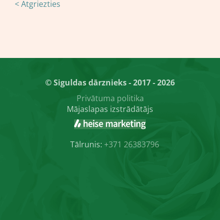
< Atgriezties
© Siguldas dārznieks - 2017 - 2026
Privātuma politika
Mājaslapas izstrādātājs
Tālrunis:
+371 26383796