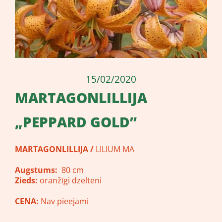
15/02/2020
MARTAGONLILLIJA
„PEPPARD GOLD”
MARTAGONLILLIJA /
LILIUM MA
Augstums:
80 cm
Zieds:
oranžīgi dzelteni
CENA:
Nav pieejami