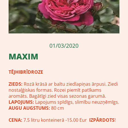
01/03/2020
MAXIM
TĒJHIBRĪDROZE
ZIEDS:
Rozā krāsā ar baltu ziedlapiņas ārpusi. Ziedi
nostaļģiskas formas. Rozei piemīt patīkams
aromāts. Bagātīgi zied visas sezonas garumā.
LAPOJUMS:
Lapojums spīdīgs, slimību neuzņēmīgs.
AUGU AUGSTUMS:
80 cm
CENA:
7.5 litru konteinerā -15.00 Eur
IZPĀRDOTS
!