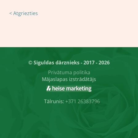
< Atgriezties
© Siguldas dārznieks - 2017 - 2026
Privātuma politika
Mājaslapas izstrādātājs
Tālrunis:
+371 26383796