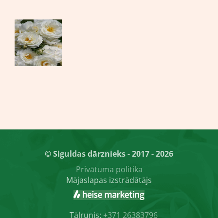
© Siguldas dārznieks - 2017 - 2026
Privātuma politika
Mājaslapas izstrādātājs
Tālrunis:
+371 26383796