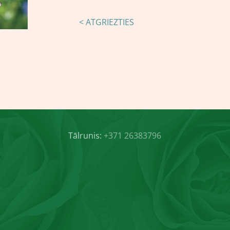
< ATGRIEZTIES
Tālrunis:
+371 26383796