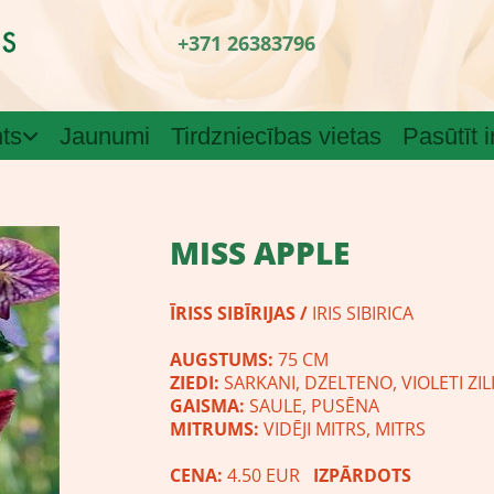
+371 26383796
ts
Jaunumi
Tirdzniecības vietas
Pasūtīt 
MISS APPLE
ĪRISS
SIBĪRIJAS /
IRIS SIBIRICA
AUGSTUMS:
75 CM
ZIEDI:
SARKANI, DZELTENO, VIOLETI ZILI,
GAISMA:
SAULE, PUSĒNA
MITRUMS:
VIDĒJI MITRS, MITRS
CENA:
4.50 EUR
IZPĀRDOTS