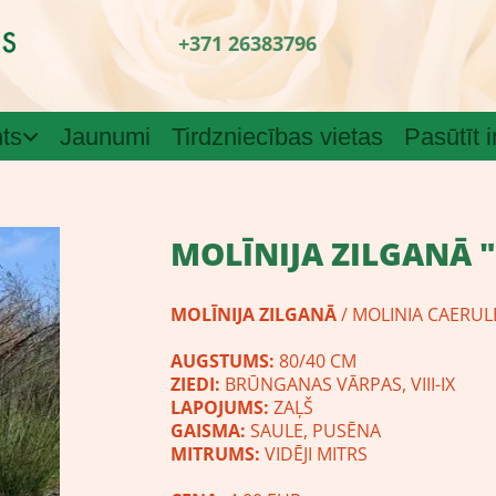
+371 26383796
ts
Jaunumi
Tirdzniecības vietas
Pasūtīt 
MOLĪNIJA ZILGANĀ 
MOLĪNIJA ZILGANĀ
/ MOLINIA CAERUL
AUGSTUMS:
80/40 CM
ZIEDI:
BRŪNGANAS VĀRPAS, VIII-IX
LAPOJUMS:
ZAĻŠ
GAISMA:
SAULE, PUSĒNA
MITRUMS:
VIDĒJI MITRS