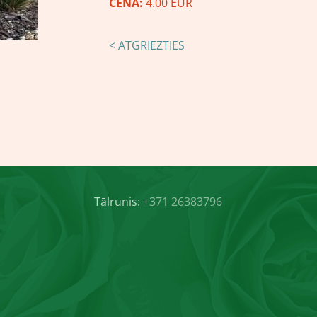
CENA:
4.00 EUR
< ATGRIEZTIES
Tālrunis:
+371 26383796