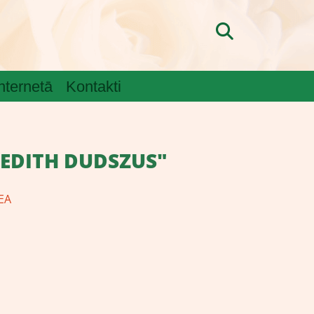
internetā
Kontakti
"EDITH DUDSZUS"
EA