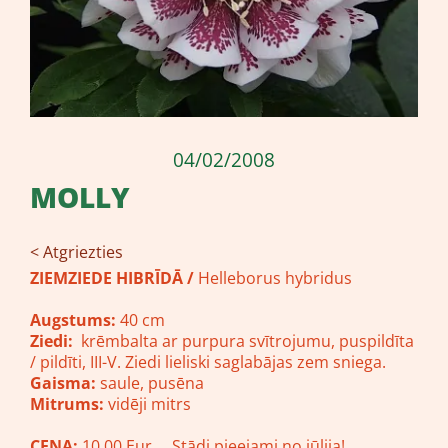
04/02/2008
MOLLY
< Atgriezties
ZIEMZIEDE HIBRĪDĀ /
Helleborus hybridus
Augstums:
40 cm
Ziedi:
krēmbalta ar purpura svītrojumu, puspildīta
/ pildīti, III-V. Ziedi lieliski saglabājas zem sniega.
Gaisma:
saule, pusēna
Mitrums:
vidēji mitrs
CENA:
10.00 Eur
Stādi pieejami no jūlija!