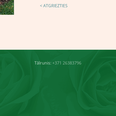
< ATGRIEZTIES
Tālrunis:
+371 26383796