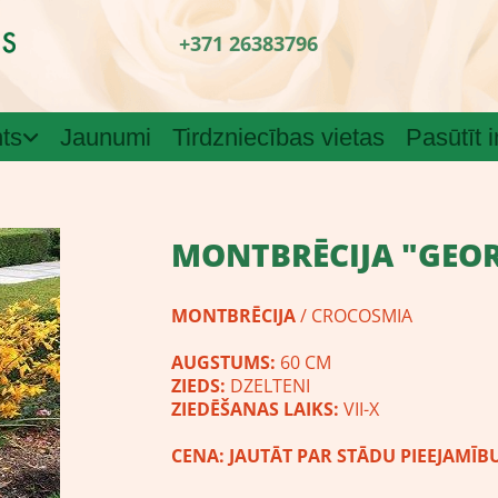
+371 26383796
ts
Jaunumi
Tirdzniecības vietas
Pasūtīt 
MONTBRĒCIJA "GEO
MONTBRĒCIJA
/ CROCOSMIA
AUGSTUMS:
60 CM
ZIEDS:
DZELTENI
ZIEDĒŠANAS LAIKS:
VII-X
CENA:
JAUTĀT PAR STĀDU PIEEJAMĪB