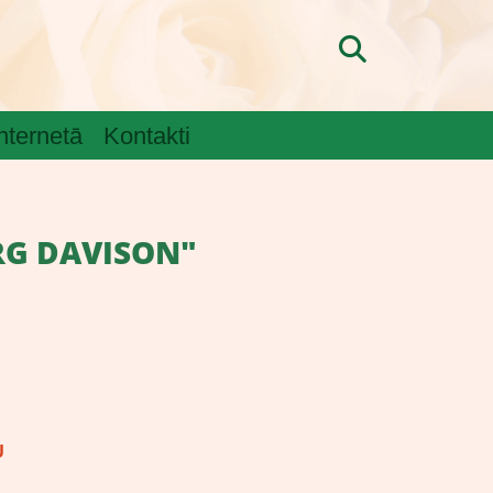
internetā
Kontakti
RG DAVISON"
U