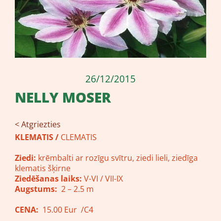
26/12/2015
NELLY MOSER
< Atgriezties
KLEMATIS /
CLEMATIS
Ziedi:
krēmbalti ar rozīgu svītru, ziedi lieli, ziedīga
klematis šķirne
Ziedēšanas laiks:
V-VI / VII-IX
Augstums:
2 – 2.5 m
CENA:
15.00 Eur /C4