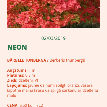
02/03/2019
NEON
BĀRBELE TUNBERGA /
Berberis thunbergii
Augstums:
1 m
Platums:
0.8 m
Ziedi:
dzelteni, VI
Lapojums:
jaunie dzinumi spilgti oranži, vasarā
lapotne maina krāsu uz spilgti sarkanu ar dzeltenu
malu
CENA:
6.50 Eur /C2