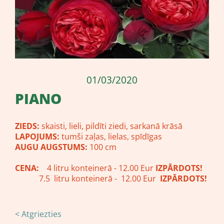
01/03/2020
PIANO
ZIEDS:
skaisti, lieli, pildīti ziedi, sarkanā krāsā
LAPOJUMS:
tumši zaļas, lielas, spīdīgas
AUGU AUGSTUMS:
100 cm
CENA:
4 litru konteinerā - 12.00 Eur
IZPĀRDOTS!
7.5 litru konteinerā - 12.00 Eur
IZPĀRDOTS!
< Atgriezties