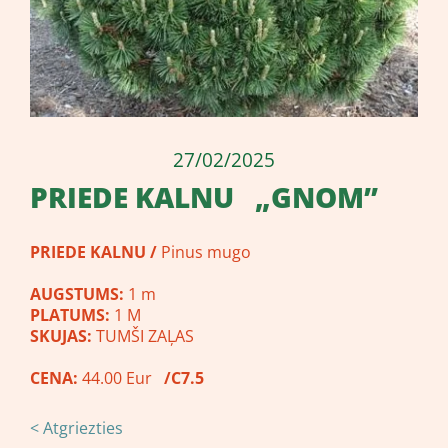
27/02/2025
PRIEDE KALNU „GNOM”
PRIEDE KALNU /
Pinus mugo
AUGSTUMS:
1 m
PLATUMS:
1 M
SKUJAS:
TUMŠI ZAĻAS
CENA:
44.00 Eur
/C7.5
< Atgriezties