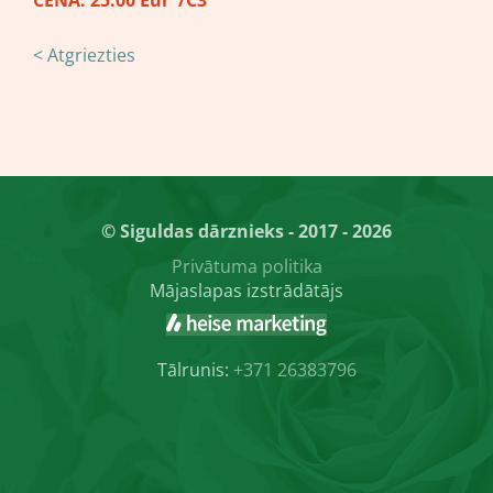
CENA:
25.00 Eur /C3
< Atgriezties
© Siguldas dārznieks - 2017 - 2026
Privātuma politika
Mājaslapas izstrādātājs
Tālrunis:
+371 26383796