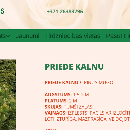
+371 26383796
ts
Jaunumi
Tirdzniecības vietas
Pasūtīt 
PRIEDE KALNU
PRIEDE KALNU /
PINUS MUGO
AUGSTUMS:
1.5-2
PLATUMS:
2
SKUJAS:
TUMŠI Z
VAINAGS:
IZPLESTS, PACILS AR IZLOC
ĻOTI IZTURĪGA, MAZPRASĪGA. VEIDOJ