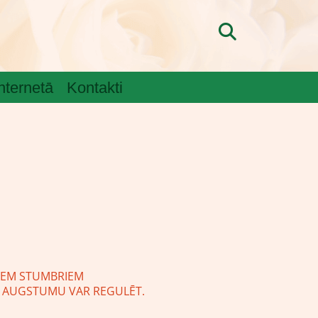
internetā
Kontakti
 M
 M
AĻAS
ĪTIEM STUMBRIEM
OT AUGSTUMU VAR REGULĒT.