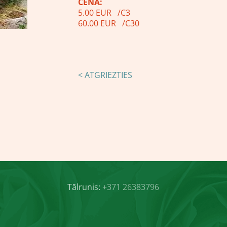
CENA:
5.00 EUR /C3
60.00 EUR /C30
< ATGRIEZTIES
Tālrunis:
+371 26383796