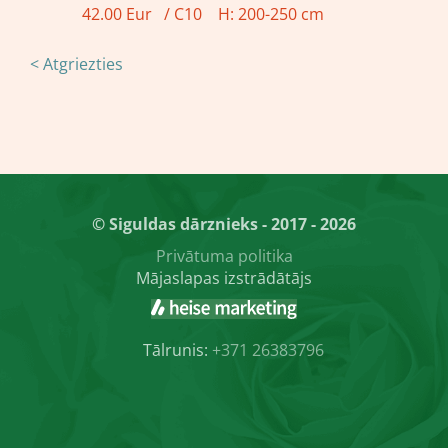
42.00 Eur / C10 H: 200-250 cm
< Atgriezties
© Siguldas dārznieks - 2017 - 2026
Privātuma politika
Mājaslapas izstrādātājs
Tālrunis:
+371 26383796