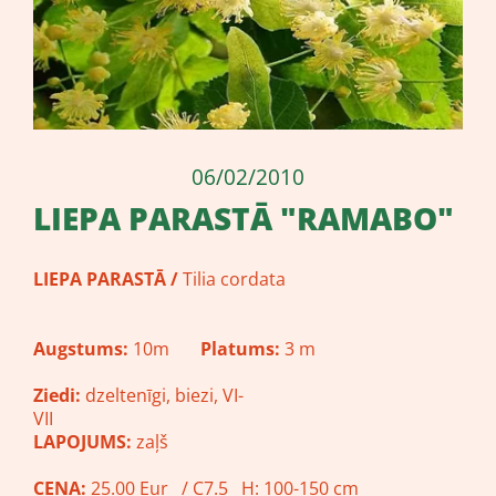
06/02/2010
LIEPA PARASTĀ "RAMABO"
LIEPA PARASTĀ /
Tilia cordata
Augstums:
10m
Platums:
3 m
Ziedi:
dzeltenīgi, biezi, VI-
VII
LAPOJUMS:
zaļš
CENA:
25.00 Eur / C7.5 H: 100-150 cm