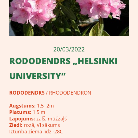
20/03/2022
RODODENDRS „HELSINKI
UNIVERSITY”
RODODENDRS
/ RHODODENDRON
Augstums:
1.5- 2m
Platums:
1.5 m
Lapojums:
zaļš, mūžzaļš
Ziedi:
rozā, VI sākums
Izturība ziemā līdz -28C