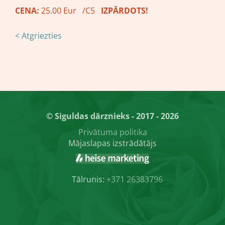
CENA:
25.00 Eur /C5
IZPĀRDOTS!
< Atgriezties
© Siguldas dārznieks - 2017 - 2026
Privātuma politika
Mājaslapas izstrādātājs
Tālrunis:
+371 26383796