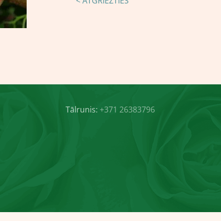
< ATGRIEZTIES
Tālrunis:
+371 26383796