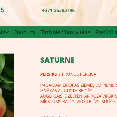
+371 26383796
ts
Jaunumi
Tirdzniecības vietas
Pasūtīt 
SATURNE
PERSIKS /
PRUNUS PERSICA
PAGAIDĀM EIROPAS ZIEMEĻIEM PIEMĒ
IENĀKAS AUGUSTA BEIGĀS.
AUGĻI GAIŠI DZELTENI AR ROZĀ VIRSKR
MĪKSTUMS BALTS, VIDĒJI BLĪVS, SULĪGS,