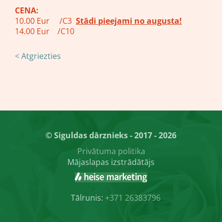
CENA:
10.00 Eur /C3
Stādi pieejami no augusta!
14.00 Eur /C10
< Atgriezties
© Siguldas dārznieks - 2017 - 2026
Privātuma politika
Mājaslapas izstrādātājs
Tālrunis:
+371 26383796