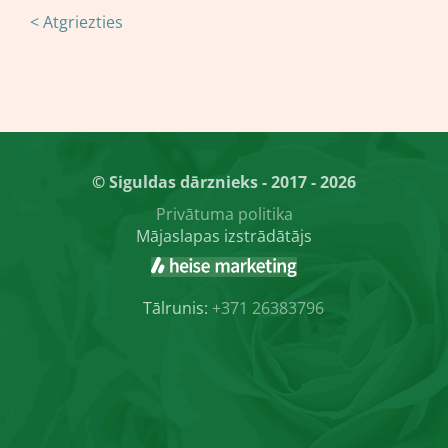
< Atgriezties
© Siguldas dārznieks - 2017 - 2026
Privātuma politika
Mājaslapas izstrādātājs
Tālrunis:
+371 26383796