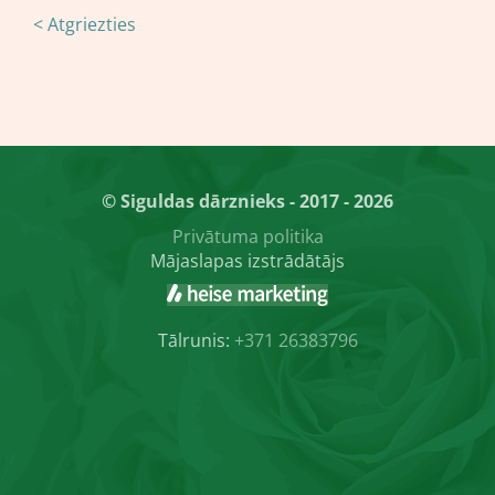
< Atgriezties
© Siguldas dārznieks - 2017 - 2026
Privātuma politika
Mājaslapas izstrādātājs
Tālrunis:
+371 26383796