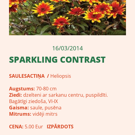
16/03/2014
SPARKLING CONTRAST
SAULESACTIŅA
/
Heliopsis
Augstums:
70-80 cm
Ziedi:
dzelteni ar sarkanu centru, puspildīti.
Bagātīgi ziedoša, VI-IX
Gaisma:
saule, pusēna
Mitrums:
vidēji mitrs
CENA:
5.00 Eur
IZPĀRDOTS