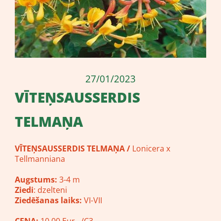
27/01/2023
VĪTEŅSAUSSERDIS
TELMAŅA
VĪTEŅSAUSSERDIS TELMAŅA
/
Lonicera x
Tellmanniana
Augstums:
3-4 m
Ziedi
: dzelteni
Ziedēšanas laiks:
VI-VII