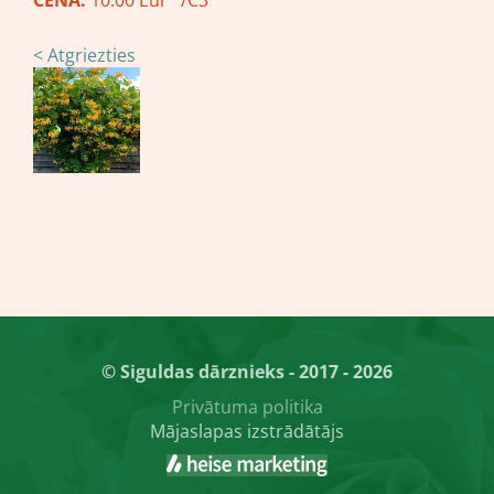
CENA:
10.00 Eur /C3
< Atgriezties
© Siguldas dārznieks - 2017 - 2026
Privātuma politika
Mājaslapas izstrādātājs