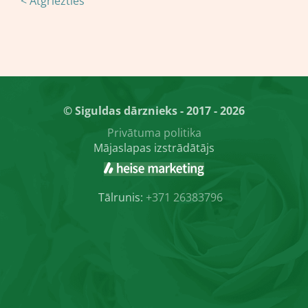
< Atgriezties
© Siguldas dārznieks - 2017 - 2026
Privātuma politika
Mājaslapas izstrādātājs
Tālrunis:
+371 26383796